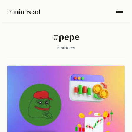
3 min read
#
pepe
2
article
s